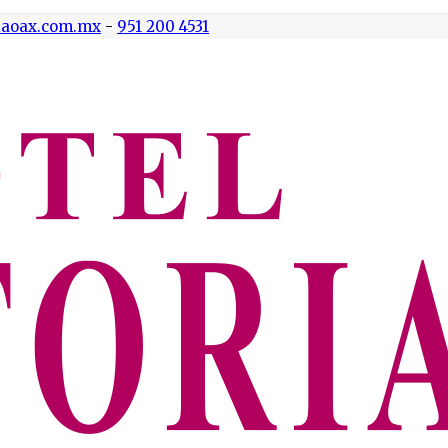
riaoax.com.mx
-
951 200 4531